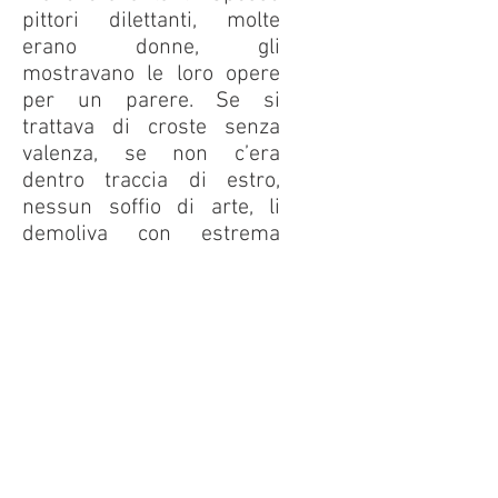
pittori dilettanti, molte
erano donne, gli
mostravano le loro opere
per un parere. Se si
trattava di croste senza
valenza, se non c’era
dentro traccia di estro,
nessun soffio di arte, li
demoliva con estrema
sincerità. Alle donne diceva
schiettamente di andare a
casa a fare la fujêda,
perché era meglio così;
non sapeva rinunciare alla
franchezza, senza
mediazioni. Nondimeno
stimava le donne, la nostra
bistrattata categoria.