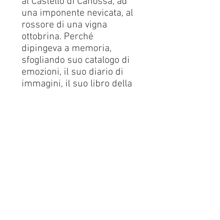
al Castello di Canossa, ad
una imponente nevicata, al
rossore di una vigna
ottobrina. Perché
dipingeva a memoria,
sfogliando suo catalogo di
emozioni, il suo diario di
immagini, il suo libro della
vita. Le tele di Canuti
resteranno per sempre, il
ricordo della sua persona
merita altrettanto di
essere fermato sulla carta
perché non si sciolga nel
tempo che tutto ingoia. Ha
avuto una vita lunga, ora
non c'è più. Ha cambiato
strada, come i contadini
che dipingeva nei suoi