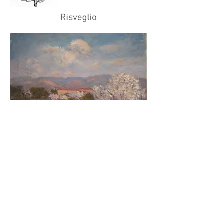
Risveglio
Profondità, luce, colori materici, un
impasto di vigore e vita.
Contattaci
© by
marcozuc
. Proudly
created with
Wix.com